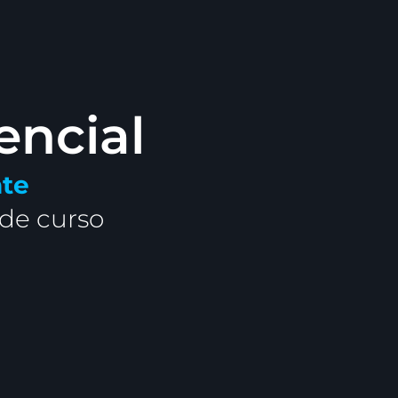
encial
nte
 de curso