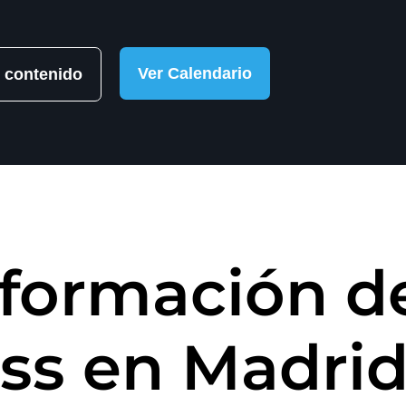
Ver Calendario
 contenido
 formación d
ss en Madri