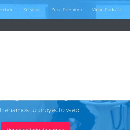
endario
Servicios
Zona Premium
Vídeo Podcast
te de aprender a diseñar proyectos
 de WordPr
trenamos tu proyecto web
Ver calendario de cursos