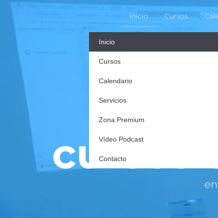
Inicio
Cursos
Cal
Inicio
Cursos
Calendario
Servicios
Zona Premium
una manera diferen
cursos
Vídeo Podcast
Contacto
en