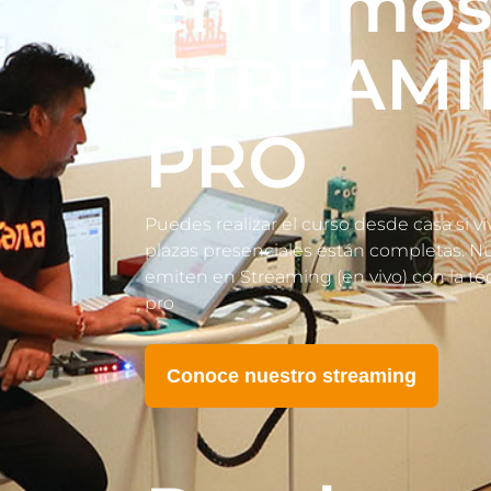
emitimos
STREAMI
PRO
Puedes realizar el curso desde casa si vi
plazas presenciales están completas. N
emiten en Streaming (en vivo) con la 
pro
Conoce nuestro streaming