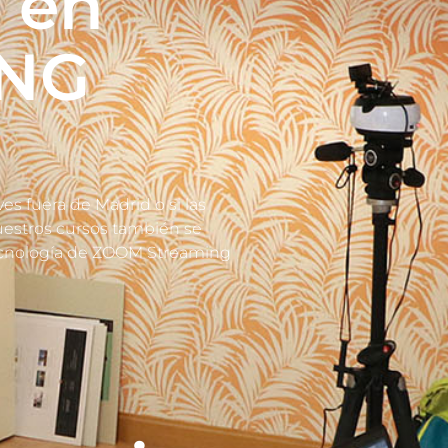
 en
NG
ves fuera de Madrid o si las
uestros cursos también se
tecnología de ZOOM Streaming