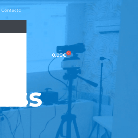
Contacto
0
0,00
€
 web
ess