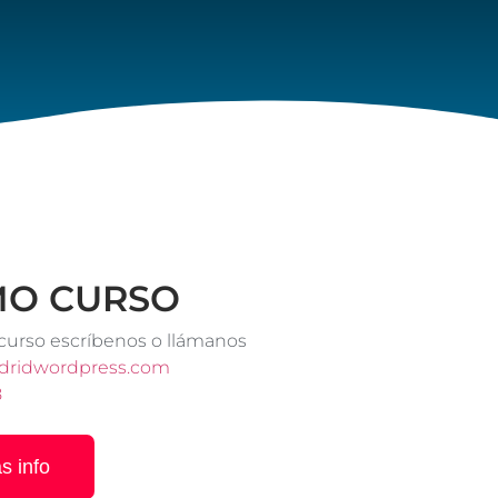
MO CURSO
 curso escríbenos o llámanos
ridwordpress.com
8
s info