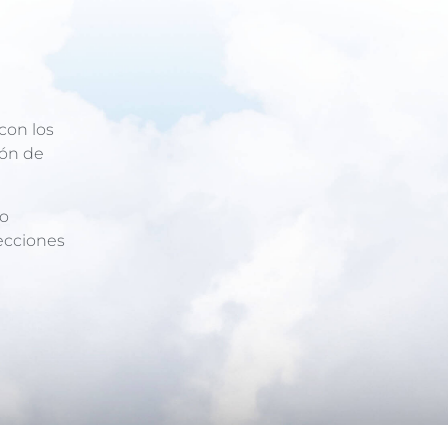
con los
ión de
 o
lecciones