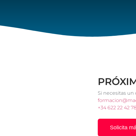
PRÓXI
Si necesitas un
formacion@mad
+34 622 22 42 7
Solicita má