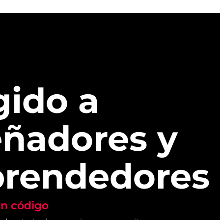
gido a
eñadores y
rendedores
in código