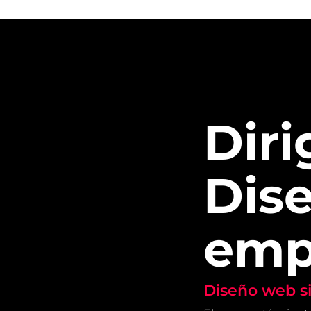
Diri
Dis
emp
Diseño web s