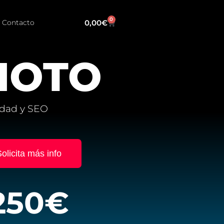
0
0,00
€
Contacto
HOTO
idad y SEO
olicita más info
250€