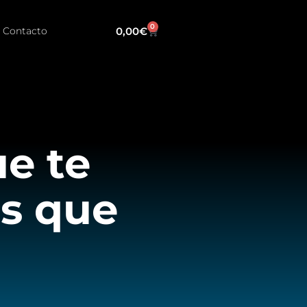
0
0,00
€
Contacto
e te
os que