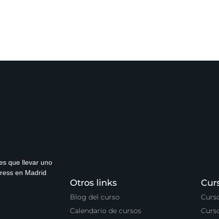
es que llevar uno
press en Madrid
Otros links
Cur
Blog del curso
Curs
Calendario de cursos
Curs