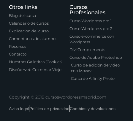
Otros links
Cursos
Profesionales
Blog del curso
Curso Wordpress pro 1
Calendario de cursos
Curso Wordpress pro 2
Explicación del curso
Curso e-commerce con
Comentarios de alumnos
Wordpress
Recursos
Divi Complements
Contacto
Curso de Adobe Photoshop
Nuestras Galletitas (Cookies)
Curso de edición de video
Diseño web Colmenar Viejo
con Movavi
Curso de Affinity Photo
Copyright © 2019 cursoswordpressmadrid.com
Aviso legal
Política de privacidad
Cambios y devoluciones