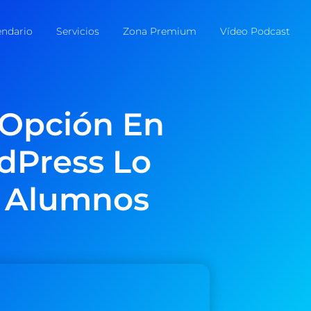
endario
Servicios
Zona Premium
Vídeo Podcast
 Opción En
dPress Lo
s Alumnos