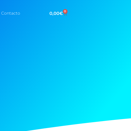
0
0,00
€
Contacto