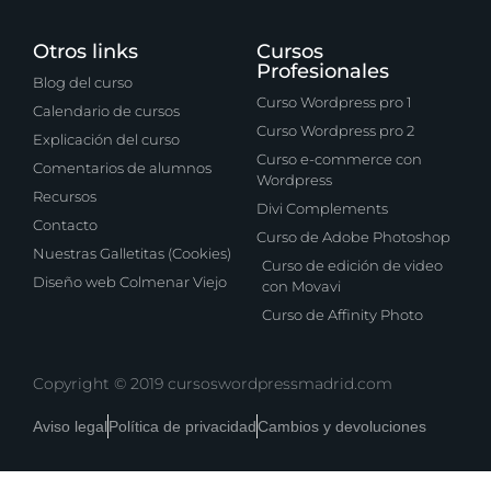
Otros links
Cursos
Profesionales
Blog del curso
Curso Wordpress pro 1
Calendario de cursos
Curso Wordpress pro 2
Explicación del curso
Curso e-commerce con
Comentarios de alumnos
Wordpress
Recursos
Divi Complements
Contacto
Curso de Adobe Photoshop
Nuestras Galletitas (Cookies)
Curso de edición de video
Diseño web Colmenar Viejo
con Movavi
Curso de Affinity Photo
Copyright © 2019 cursoswordpressmadrid.com
Aviso legal
Política de privacidad
Cambios y devoluciones