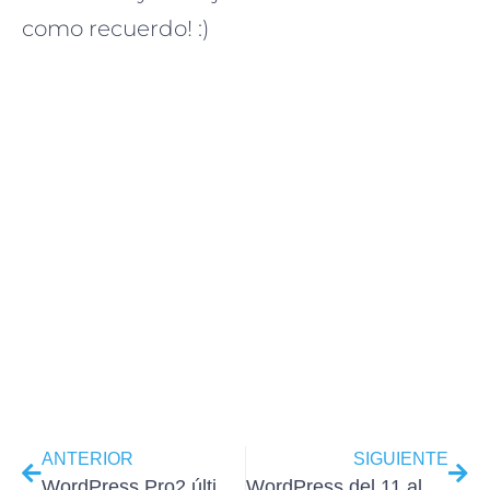
como recuerdo! :)
ANTERIOR
SIGUIENTE
WordPress Pro2 último del año 2015 ¡toma el control!
WordPress del 11 al 21 de Enero 2016 noches