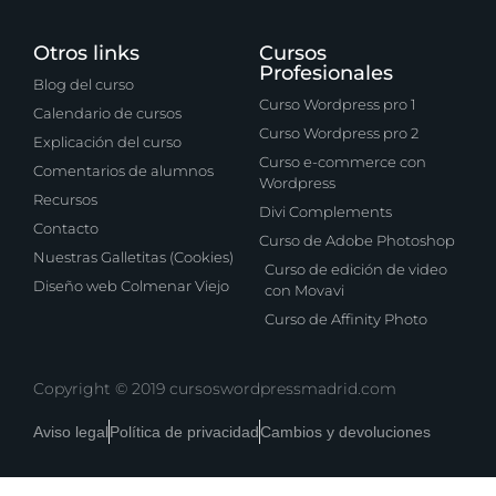
Otros links
Cursos
Profesionales
Blog del curso
Curso Wordpress pro 1
Calendario de cursos
Curso Wordpress pro 2
Explicación del curso
Curso e-commerce con
Comentarios de alumnos
Wordpress
Recursos
Divi Complements
Contacto
Curso de Adobe Photoshop
Nuestras Galletitas (Cookies)
Curso de edición de video
Diseño web Colmenar Viejo
con Movavi
Curso de Affinity Photo
Copyright © 2019 cursoswordpressmadrid.com
Aviso legal
Política de privacidad
Cambios y devoluciones