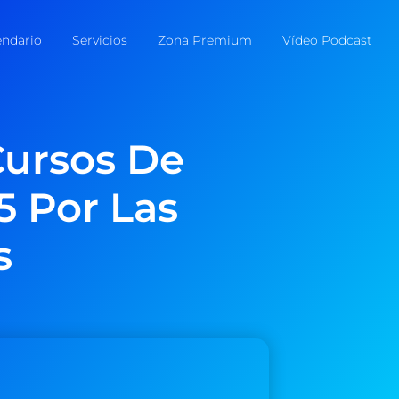
endario
Servicios
Zona Premium
Vídeo Podcast
Cursos De
5 Por Las
s