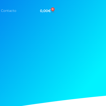
0
0,00
€
Contacto