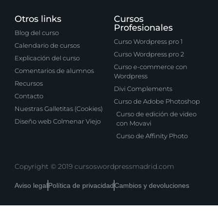
Otros links
Cursos
Profesionales
Blog del curso
Curso Wordpress pro 1
Calendario de cursos
Curso Wordpress pro 2
Explicación del curso
Curso e-commerce con
Comentarios de alumnos
Wordpress
Recursos
Divi Complements
Contacto
Curso de Adobe Photoshop
Nuestras Galletitas (Cookies)
Curso de edición de video
Diseño web Colmenar Viejo
con Movavi
Curso de Affinity Photo
Copyright © 2019 cursoswordpressmadrid.com
Aviso legal
Política de privacidad
Cambios y devoluciones