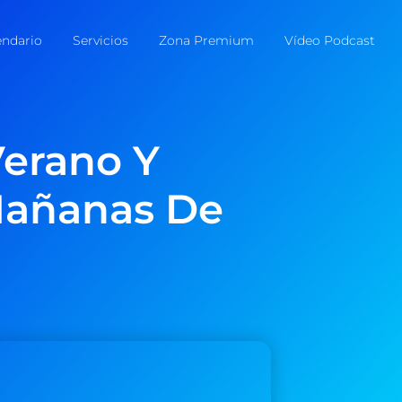
endario
Servicios
Zona Premium
Vídeo Podcast
Verano Y
Mañanas De