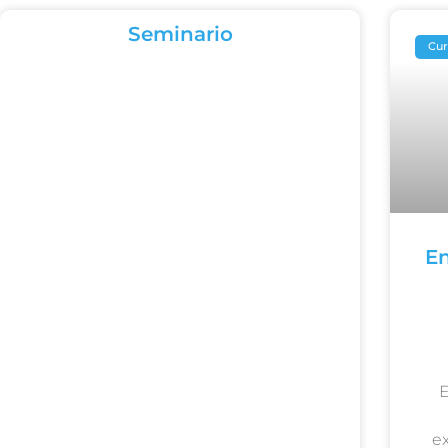
Seminario
Cur
En
e