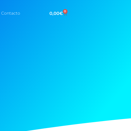
0
0,00
€
Contacto