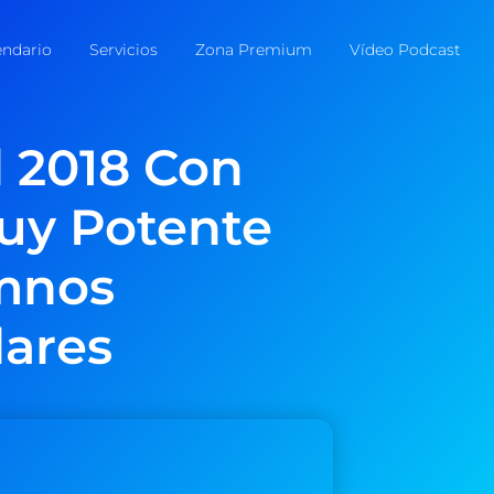
endario
Servicios
Zona Premium
Vídeo Podcast
 2018 Con
uy Potente
mnos
lares