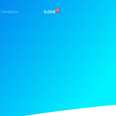
0
0,00
€
Contacto