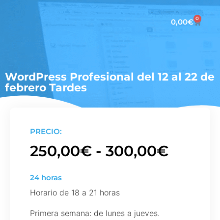
0
0,00
€
WordPress Profesional del 12 al 22 de
febrero Tardes
PRECIO:
250,00
€
-
300,00
€
24 horas
Horario de 18 a 21 horas
Primera semana: de lunes a jueves.