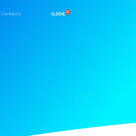
0
0,00
€
Contacto