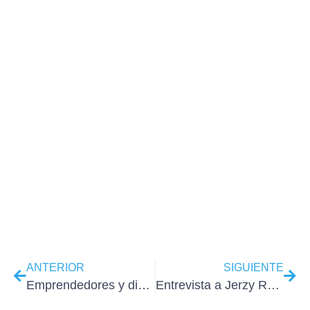
ANTERIOR
SIGUIENTE
Emprendedores y diseñadores este es tu curso de WordPress en Madrid
Entrevista a Jerzy Raczy por el Grupo Aristeo