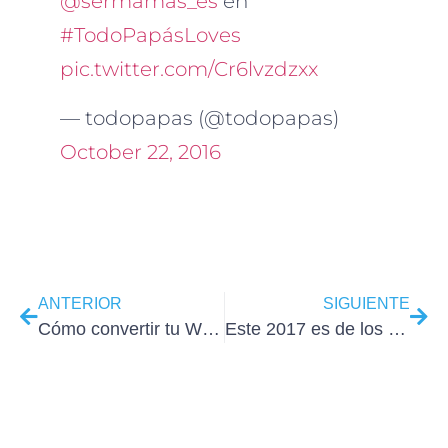
@sermamas_es
en
#TodoPapásLoves
pic.twitter.com/Cr6lvzdzxx
— todopapas (@todopapas)
October 22, 2016
ANTERIOR
SIGUIENTE
Cómo convertir tu WordPress en una tienda online
Este 2017 es de los mejores en cursos WordPress Madrid