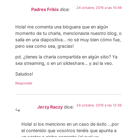
24 octubre, 2016 a las 10:49
Padres Frikis
dice:
Hola! me comenta una bloguera que en algún
momento de tu charla, mencionaste nuestro blog, o
salía en una diapositiva… no sé muy bien cómo fue,
pero sea como sea, gracias!
pd. ¿tienes la charla compartida en algún sitio? Ya
sea streaming, o en un slideshare… y así la veo.
Saludos!
Responder
24 octubre, 2016 a las 12:36
Jerzy Raczy
dice:
Hola! si los menciono en un caso de éxito …por
el contenido que vosotros tenéis que apunta a
un sector o nicho concreto (al cual yo