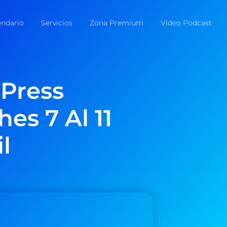
endario
Servicios
Zona Premium
Vídeo Podcast
Press
es 7 Al 11
l