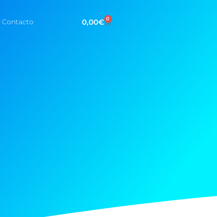
0
0,00
€
Contacto