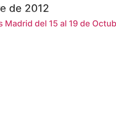
re de 2012
endario
Servicios
Zona Premium
Vídeo Podcast
 Madrid del 15 al 19 de Octu