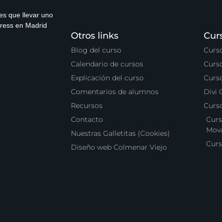
es que llevar uno
press en Madrid
Otros links
Cur
Blog del curso
Curs
Calendario de cursos
Curs
Explicación del curso
Curs
Comentarios de alumnos
Divi
Recursos
Curs
Contacto
Curs
Mova
Nuestras Galletitas (Cookies)
Curs
Diseño web Colmenar Viejo