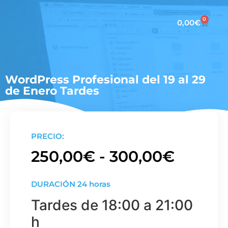
0
0,00
€
WordPress Profesional del 19 al 29
de Enero Tardes
PRECIO:
250,00
€
-
300,00
€
DURACIÓN 24 horas
Tardes de 18:00 a 21:00
h