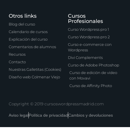
Otros links
Cursos
Profesionales
Blog del curso
Curso Wordpress pro 1
Calendario de cursos
Curso Wordpress pro 2
Explicación del curso
Curso e-commerce con
Comentarios de alumnos
Wordpress
Recursos
Divi Complements
Contacto
Curso de Adobe Photoshop
Nuestras Galletitas (Cookies)
Curso de edición de video
Diseño web Colmenar Viejo
con Movavi
Curso de Affinity Photo
Copyright © 2019 cursoswordpressmadrid.com
Aviso legal
Política de privacidad
Cambios y devoluciones