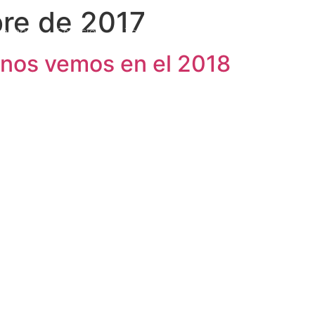
bre de 2017
endario
Servicios
Zona Premium
Vídeo Podcast
 nos vemos en el 2018