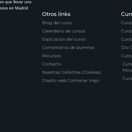
es que llevar uno
press en Madrid
Otros links
Cur
Blog del curso
Curs
Calendario de cursos
Curs
Explicación del curso
Curs
Comentarios de alumnos
Divi
Recursos
Curs
Contacto
Curs
Mova
Nuestras Galletitas (Cookies)
Curs
Diseño web Colmenar Viejo